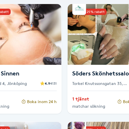
rabatt
Upp till 25% rabatt
 Sinnen
Söders Skönhetssal
 4, Jönköping
Torkel Knutssonsgatan 35,
4.9
4131
Stockholm
1 tjänst
Boka inom 24 h
Bo
kning
matchar sökning