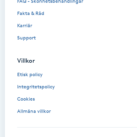
Eyeliner-tatuering
FAQ - Skönhetsbehandlingar
F
Fakta & Råd
Face framing
Karriär
Support
Faceliftmassage
Fet hårbotten
Villkor
Etisk policy
Fettreducering
Integritetspolicy
Fibromassage
Cookies
Fillers
Allmäna villkor
Fotmassage