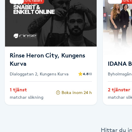
Upp till 10% rabatt
Upp till 10% 
Babylights
Balayage
Bambumassage
Rinse Heron City, Kungens
Barber
Kurva
IDANA B
Dialoggatan 2, Kungens Kurva
Byholmsgån
4.8
10
Barnklippning
1 tjänst
2 tjänster
Boka inom 24 h
BIAB
matchar sökning
matchar sö
Blowout
Bottenfärg
Hittar du i