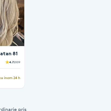
esso Götgatan 81
4.7
2009
ka inom 24 h
dinarie pris