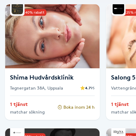
Alternativmedicin
Upp till 40% rabatt
Upp till 25% 
Andningsmassage
Ansiktslyft utan kirurgi
Aromamassage
Ashtanga Yoga
Shima Hudvårdsklinik
Salong 5
Tegnergatan 38A, Uppsala
Vattengränd
4.7
95
Ayurveda
1 tjänst
1 tjänst
Boka inom 24 h
Ayurvedisk Massage
matchar sökning
matchar sö
Ansiktsbehandling djuprengörande
B