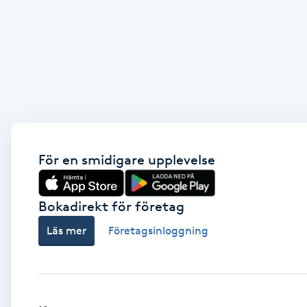
Brynformning
Brynfärgning
Brynplockning
Bröllopsuppsättning
För en smidigare upplevelse
C
Celluliter
Bokadirekt för företag
Läs mer
Företagsinloggning
Coachning
Color correction