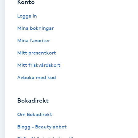
Konto
Cryoterapi
D
Logga in
Damklippning
Mina bokningar
Mina favoriter
Dermapen
Mitt presentkort
Diamantslipning
Mitt friskvårdskort
E
Avboka med kod
Enzympeeling
Bokadirekt
Extensions
Om Bokadirekt
Extensions borttagning
Blogg - Beautylabbet