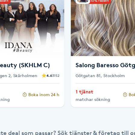
rabatt
Upp till 10% rabatt
eauty (SKHLM C)
Salong Bar
gen 2, Skärholmen
Götgatan 81, Stockholm
4.6
3152
1 tjänst
Boka inom 24 h
Bo
kning
matchar sökning
nte deal som passar? Sök tjänster & företag till or