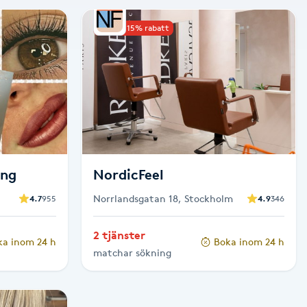
Upp till 15% rabatt
ong
NordicFeel
Norrlandsgatan 18, Stockholm
4.7
955
4.9
346
2 tjänster
ka inom 24 h
Boka inom 24 h
matchar sökning