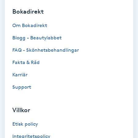
Bokadirekt
Brynformning
Om Bokadirekt
Brynfärgning
Blogg - Beautylabbet
Brynplockning
FAQ - Skönhetsbehandlingar
Fakta & Råd
Bröllopsuppsättning
C
Karriär
Support
Celluliter
Coachning
Villkor
Color correction
Etisk policy
Integritetspolicy