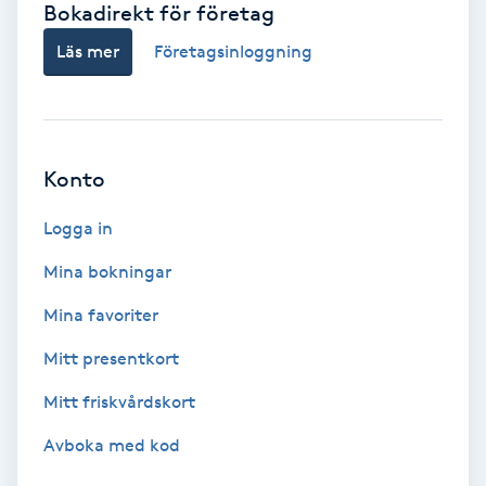
Bokadirekt för företag
Babylights
Läs mer
Företagsinloggning
Balayage
Bambumassage
Konto
Barber
Logga in
Mina bokningar
Barnklippning
Mina favoriter
BIAB
Mitt presentkort
Mitt friskvårdskort
Blowout
Avboka med kod
Bottenfärg