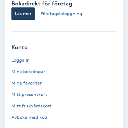
Bokadirekt för företag
Babylights
Läs mer
Företagsinloggning
Balayage
Bambumassage
Konto
Barber
Logga in
Mina bokningar
Barnklippning
Mina favoriter
BIAB
Mitt presentkort
Mitt friskvårdskort
Blowout
Avboka med kod
Bottenfärg