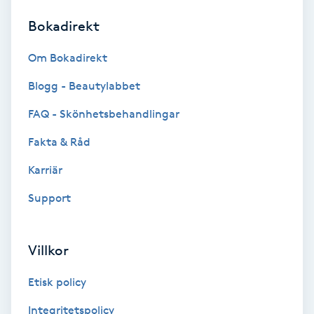
Bokadirekt
Brynformning
Om Bokadirekt
Brynfärgning
Blogg - Beautylabbet
Brynplockning
FAQ - Skönhetsbehandlingar
Fakta & Råd
Bröllopsuppsättning
C
Karriär
Support
Celluliter
Coachning
Villkor
Color correction
Etisk policy
Integritetspolicy