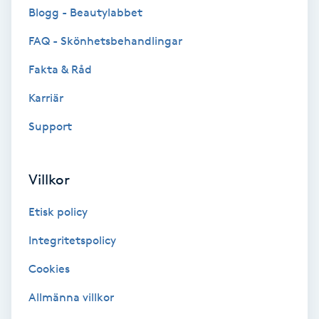
Cryoterapi
Blogg - Beautylabbet
D
FAQ - Skönhetsbehandlingar
Damklippning
Fakta & Råd
Karriär
Dermapen
Support
Diamantslipning
E
Villkor
Enzympeeling
Etisk policy
Extensions
Integritetspolicy
Cookies
Extensions borttagning
Allmänna villkor
Eyeliner-tatuering