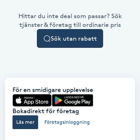
Babylights
Hittar du inte deal som passar? Sök
tjänster & företag till ordinarie pris
Balayage
Sök utan rabatt
Bambumassage
Barber
Barnklippning
För en smidigare upplevelse
BIAB
Bokadirekt för företag
Blowout
Läs mer
Företagsinloggning
Bottenfärg