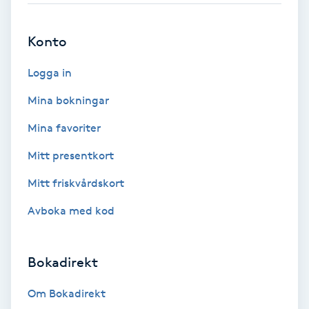
Brynformning
Konto
Brynfärgning
Logga in
Mina bokningar
Brynplockning
Mina favoriter
Bröllopsuppsättning
Mitt presentkort
C
Mitt friskvårdskort
Celluliter
Avboka med kod
Coachning
Bokadirekt
Color correction
Om Bokadirekt