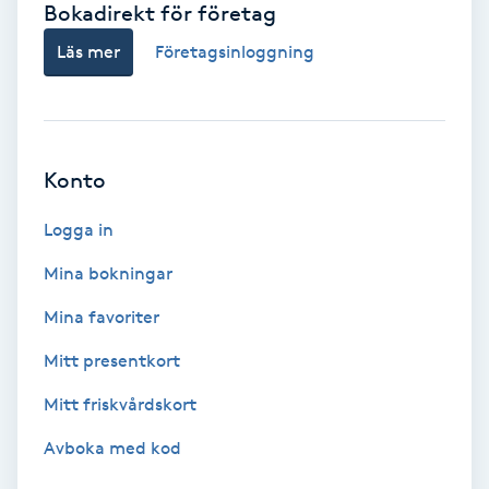
Bokadirekt för företag
Babylights
Läs mer
Företagsinloggning
Balayage
Bambumassage
Konto
Barber
Logga in
Mina bokningar
Barnklippning
Mina favoriter
BIAB
Mitt presentkort
Mitt friskvårdskort
Blowout
Avboka med kod
Bottenfärg