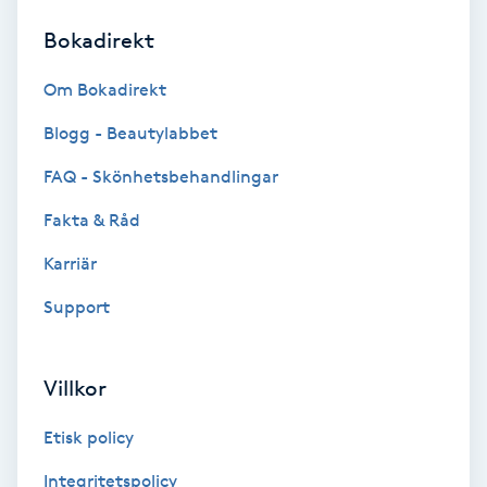
Bokadirekt
Brynformning
Om Bokadirekt
Brynfärgning
Blogg - Beautylabbet
Brynplockning
FAQ - Skönhetsbehandlingar
Fakta & Råd
Bröllopsuppsättning
C
Karriär
Support
Celluliter
Coachning
Villkor
Color correction
Etisk policy
Integritetspolicy