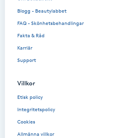
Blogg - Beautylabbet
Brynformning
FAQ - Skönhetsbehandlingar
Brynfärgning
Fakta & Råd
Brynplockning
Karriär
Support
Bröllopsuppsättning
C
Villkor
Celluliter
Etisk policy
Coachning
Integritetspolicy
Cookies
Color correction
Allmänna villkor