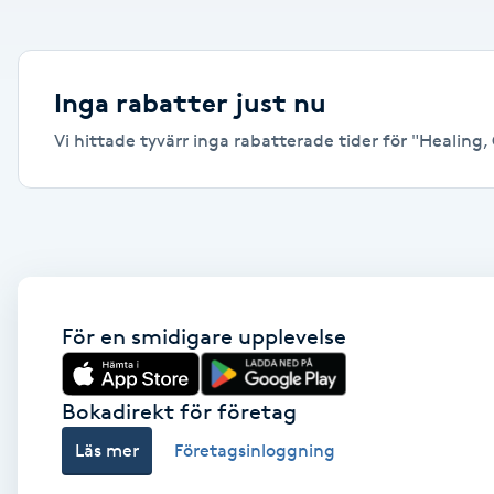
Alternativmedicin
Andningsmassage
Inga rabatter just nu
Vi hittade tyvärr inga rabatterade tider för "Healing, Ö
Ansiktslyft utan kirurgi
Aromamassage
Ashtanga Yoga
Ayurveda
För en smidigare upplevelse
Ayurvedisk Massage
Bokadirekt för företag
Läs mer
Företagsinloggning
Ansiktsbehandling djuprengörande
B