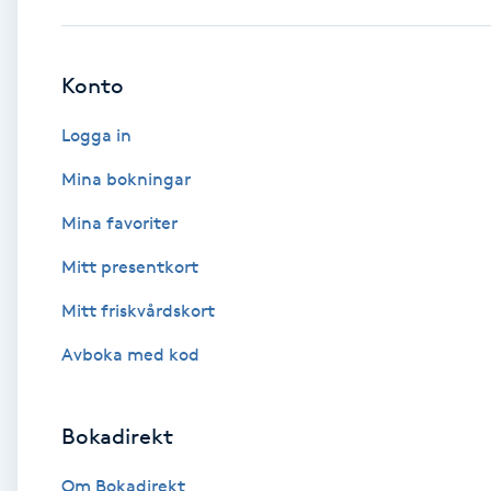
Babylights
Konto
Balayage
Logga in
Bambumassage
Mina bokningar
Mina favoriter
Barber
Mitt presentkort
Barnklippning
Mitt friskvårdskort
BIAB
Avboka med kod
Blowout
Bokadirekt
Bottenfärg
Om Bokadirekt