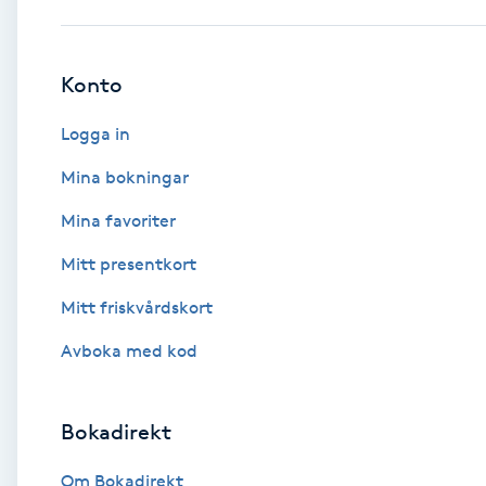
Babylights
Konto
Balayage
Logga in
Bambumassage
Mina bokningar
Mina favoriter
Barber
Mitt presentkort
Barnklippning
Mitt friskvårdskort
BIAB
Avboka med kod
Blowout
Bokadirekt
Bottenfärg
Om Bokadirekt