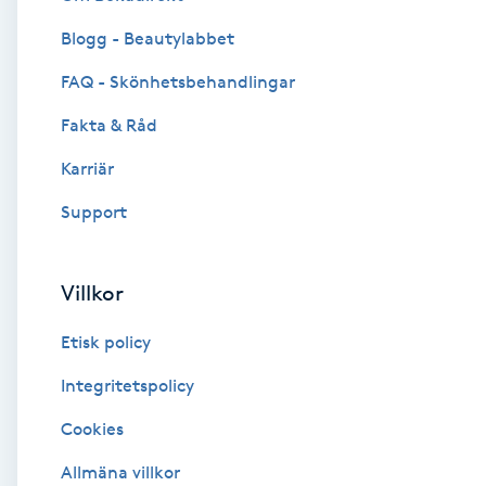
Blogg - Beautylabbet
Brynformning
FAQ - Skönhetsbehandlingar
Brynfärgning
Fakta & Råd
Brynplockning
Karriär
Support
Bröllopsuppsättning
C
Villkor
Celluliter
Etisk policy
Coachning
Integritetspolicy
Cookies
Color correction
Allmäna villkor