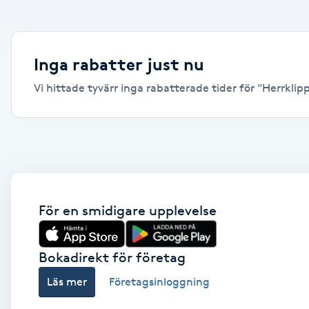
Alternativmedicin
Andningsmassage
Inga rabatter just nu
Vi hittade tyvärr inga rabatterade tider för "Herrklippn
Ansiktslyft utan kirurgi
Aromamassage
Ashtanga Yoga
Ayurveda
För en smidigare upplevelse
Ayurvedisk Massage
Bokadirekt för företag
Läs mer
Företagsinloggning
Ansiktsbehandling djuprengörande
B