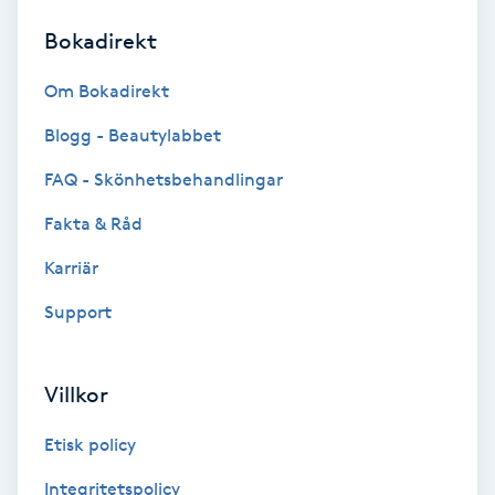
Bokadirekt
Brynformning
Om Bokadirekt
Brynfärgning
Blogg - Beautylabbet
Brynplockning
FAQ - Skönhetsbehandlingar
Fakta & Råd
Bröllopsuppsättning
C
Karriär
Support
Celluliter
Coachning
Villkor
Color correction
Etisk policy
Integritetspolicy