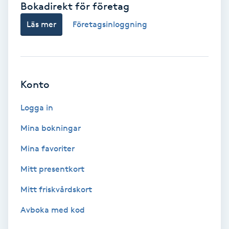
Bokadirekt för företag
Babylights
Läs mer
Företagsinloggning
Balayage
Bambumassage
Konto
Barber
Logga in
Mina bokningar
Barnklippning
Mina favoriter
BIAB
Mitt presentkort
Mitt friskvårdskort
Blowout
Avboka med kod
Bottenfärg