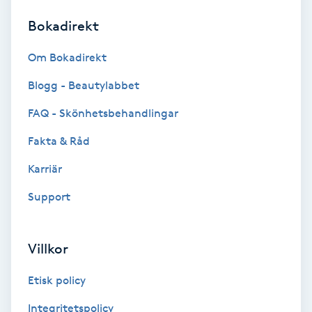
Bokadirekt
Brynformning
Om Bokadirekt
Brynfärgning
Blogg - Beautylabbet
Brynplockning
FAQ - Skönhetsbehandlingar
Fakta & Råd
Bröllopsuppsättning
C
Karriär
Support
Celluliter
Coachning
Villkor
Color correction
Etisk policy
Integritetspolicy