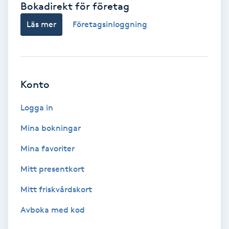
Bokadirekt för företag
Babylights
Läs mer
Företagsinloggning
Balayage
Bambumassage
Konto
Barber
Logga in
Mina bokningar
Barnklippning
Mina favoriter
BIAB
Mitt presentkort
Mitt friskvårdskort
Blowout
Avboka med kod
Bottenfärg