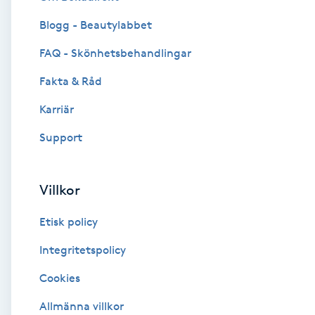
Blogg - Beautylabbet
Brynformning
FAQ - Skönhetsbehandlingar
Brynfärgning
Fakta & Råd
Brynplockning
Karriär
Support
Bröllopsuppsättning
C
Villkor
Celluliter
Etisk policy
Coachning
Integritetspolicy
Cookies
Color correction
Allmänna villkor