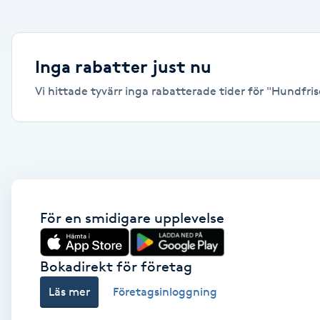
Alternativmedicin
Andningsmassage
Inga rabatter just nu
Vi hittade tyvärr inga rabatterade tider för "Hundfrisör
Ansiktslyft utan kirurgi
Aromamassage
Ashtanga Yoga
Ayurveda
För en smidigare upplevelse
Ayurvedisk Massage
Bokadirekt för företag
Läs mer
Företagsinloggning
Ansiktsbehandling djuprengörande
B