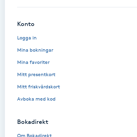
Babylights
Konto
Balayage
Logga in
Bambumassage
Mina bokningar
Mina favoriter
Barber
Mitt presentkort
Barnklippning
Mitt friskvårdskort
BIAB
Avboka med kod
Blowout
Bokadirekt
Bottenfärg
Om Bokadirekt