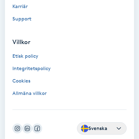
Fransk manikyr
Karriär
Support
Fransrengöring
Frekvensterapi
Villkor
Etisk policy
Friskvård
Integritetspolicy
Friskvårdsmassage
Cookies
Frisör
Allmäna villkor
Funktionsanalys
Färgning
Svenska