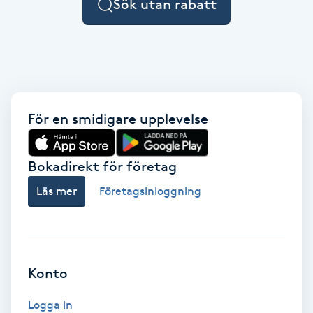
Sök utan rabatt
F
Face framing
Faceliftmassage
För en smidigare upplevelse
Fet hårbotten
Bokadirekt för företag
Fettreducering
Läs mer
Företagsinloggning
Fibromassage
Fillers
Konto
Fotmassage
Logga in