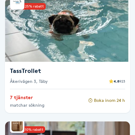
Upp till 25% rabatt
Babylights
Balayage
Bambumassage
Barber
TassTrollet
Barnklippning
Åkerivägen 3, Täby
4.8
923
BIAB
7 tjänster
Boka inom 24 h
matchar sökning
Blowout
Bottenfärg
Upp till 10% rabatt