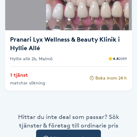
Cryoterapi
D
Damklippning
Pranari Lyx Wellness & Beauty Klinik i
Dermapen
Hyllie Allé
Hyllie allé 2b, Malmö
4.8
2089
Diamantslipning
E
1 tjänst
Boka inom 24 h
matchar sökning
Enzympeeling
Extensions
Hittar du inte deal som passar? Sök
Extensions borttagning
tjänster & företag till ordinarie pris
Eyeliner-tatuering