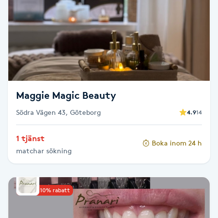
Brynformning
Brynfärgning
Brynplockning
Maggie Magic Beauty
Bröllopsuppsättning
Södra Vägen 43, Göteborg
4.9
14
C
Celluliter
1 tjänst
Boka inom 24 h
matchar sökning
Coachning
Upp till 10% rabatt
Color correction