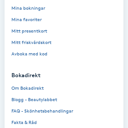
Fotsvamp
Mina bokningar
Mina favoriter
Fotvård
Mitt presentkort
Fransar
Mitt friskvårdskort
Fransborttagning
Avboka med kod
Fransfärgning
Bokadirekt
Fransförlängning
Om Bokadirekt
Blogg - Beautylabbet
Fransförlängning Megavolym
FAQ - Skönhetsbehandlingar
Fransförlängning Volym
Fakta & Råd