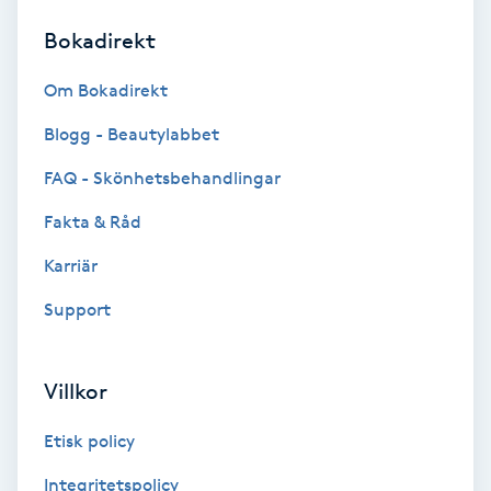
Bokadirekt
Brynformning
Om Bokadirekt
Brynfärgning
Blogg - Beautylabbet
Brynplockning
FAQ - Skönhetsbehandlingar
Fakta & Råd
Bröllopsuppsättning
C
Karriär
Support
Celluliter
Coachning
Villkor
Color correction
Etisk policy
Integritetspolicy