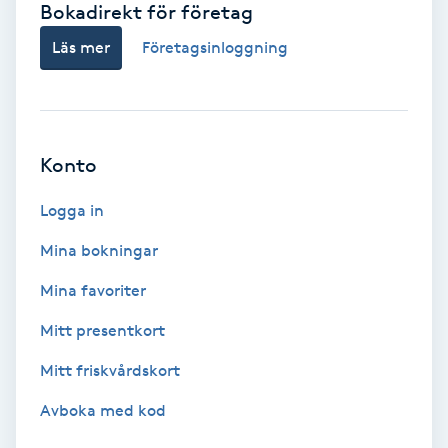
Bokadirekt för företag
Babylights
Läs mer
Företagsinloggning
Balayage
Bambumassage
Konto
Barber
Logga in
Mina bokningar
Barnklippning
Mina favoriter
BIAB
Mitt presentkort
Mitt friskvårdskort
Blowout
Avboka med kod
Bottenfärg