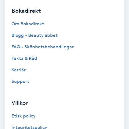
Bokadirekt
Brynformning
Om Bokadirekt
Brynfärgning
Blogg - Beautylabbet
Brynplockning
FAQ - Skönhetsbehandlingar
Fakta & Råd
Bröllopsuppsättning
C
Karriär
Support
Celluliter
Coachning
Villkor
Color correction
Etisk policy
Integritetspolicy