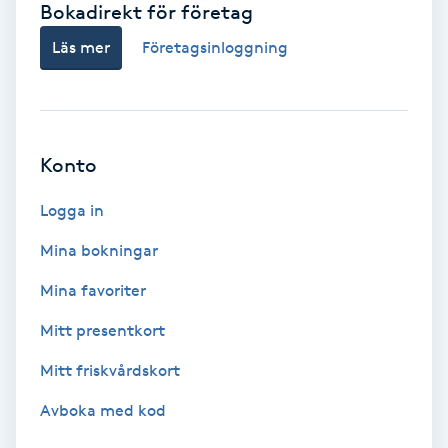
Bokadirekt för företag
Babylights
Läs mer
Företagsinloggning
Balayage
Bambumassage
Konto
Barber
Logga in
Mina bokningar
Barnklippning
Mina favoriter
BIAB
Mitt presentkort
Mitt friskvårdskort
Blowout
Avboka med kod
Bottenfärg