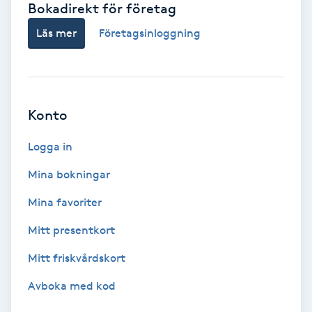
Bokadirekt för företag
Babylights
Läs mer
Företagsinloggning
Balayage
Bambumassage
Konto
Barber
Logga in
Mina bokningar
Barnklippning
Mina favoriter
BIAB
Mitt presentkort
Mitt friskvårdskort
Blowout
Avboka med kod
Bottenfärg