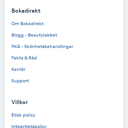
Bokadirekt
Brynformning
Om Bokadirekt
Brynfärgning
Blogg - Beautylabbet
Brynplockning
FAQ - Skönhetsbehandlingar
Fakta & Råd
Bröllopsuppsättning
C
Karriär
Support
Celluliter
Coachning
Villkor
Color correction
Etisk policy
Integritetspolicy