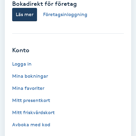
Bokadirekt för företag
Babylights
Läs mer
Företagsinloggning
Balayage
Bambumassage
Konto
Barber
Logga in
Mina bokningar
Barnklippning
Mina favoriter
BIAB
Mitt presentkort
Mitt friskvårdskort
Blowout
Avboka med kod
Bottenfärg