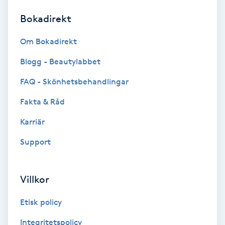
Bokadirekt
Brynformning
Om Bokadirekt
Brynfärgning
Blogg - Beautylabbet
Brynplockning
FAQ - Skönhetsbehandlingar
Fakta & Råd
Bröllopsuppsättning
C
Karriär
Support
Celluliter
Coachning
Villkor
Color correction
Etisk policy
Integritetspolicy