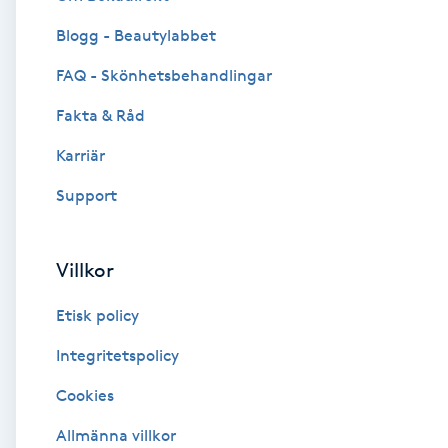
Blogg - Beautylabbet
Brynformning
FAQ - Skönhetsbehandlingar
Brynfärgning
Fakta & Råd
Brynplockning
Karriär
Support
Bröllopsuppsättning
C
Villkor
Celluliter
Etisk policy
Coachning
Integritetspolicy
Cookies
Color correction
Allmänna villkor