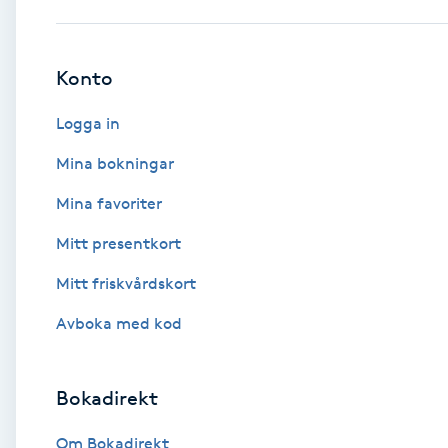
Babylights
Konto
Balayage
Logga in
Bambumassage
Mina bokningar
Mina favoriter
Barber
Mitt presentkort
Barnklippning
Mitt friskvårdskort
BIAB
Avboka med kod
Blowout
Bokadirekt
Bottenfärg
Om Bokadirekt