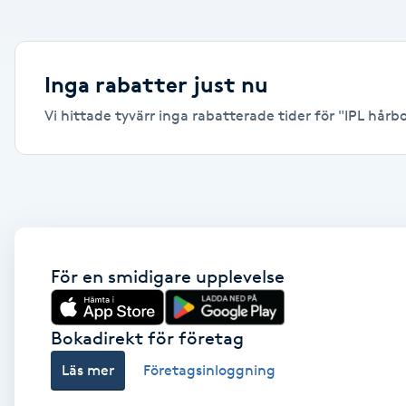
Alternativmedicin
Andningsmassage
Inga rabatter just nu
Vi hittade tyvärr inga rabatterade tider för "IPL hårbo
Ansiktslyft utan kirurgi
Aromamassage
Ashtanga Yoga
Ayurveda
För en smidigare upplevelse
Ayurvedisk Massage
Bokadirekt för företag
Läs mer
Företagsinloggning
Ansiktsbehandling djuprengörande
B