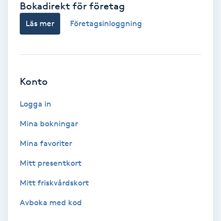
Bokadirekt för företag
Babylights
Läs mer
Företagsinloggning
Balayage
Bambumassage
Konto
Barber
Logga in
Mina bokningar
Barnklippning
Mina favoriter
BIAB
Mitt presentkort
Mitt friskvårdskort
Blowout
Avboka med kod
Bottenfärg