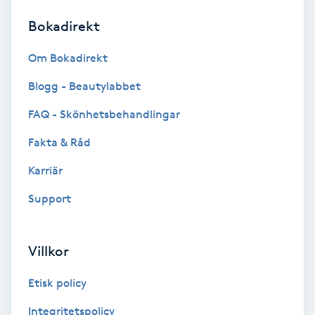
Bokadirekt
Brynformning
Om Bokadirekt
Brynfärgning
Blogg - Beautylabbet
Brynplockning
FAQ - Skönhetsbehandlingar
Fakta & Råd
Bröllopsuppsättning
C
Karriär
Support
Celluliter
Coachning
Villkor
Color correction
Etisk policy
Integritetspolicy