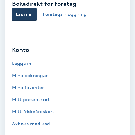
Bokadirekt för företag
Babylights
Läs mer
Företagsinloggning
Balayage
Bambumassage
Konto
Barber
Logga in
Mina bokningar
Barnklippning
Mina favoriter
BIAB
Mitt presentkort
Mitt friskvårdskort
Blowout
Avboka med kod
Bottenfärg