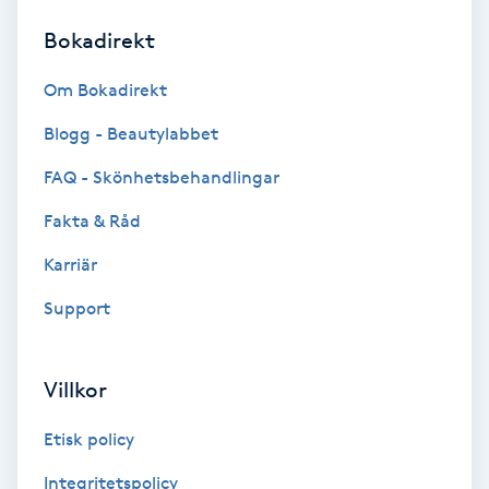
Bokadirekt
Brynformning
Om Bokadirekt
Brynfärgning
Blogg - Beautylabbet
Brynplockning
FAQ - Skönhetsbehandlingar
Fakta & Råd
Bröllopsuppsättning
C
Karriär
Support
Celluliter
Coachning
Villkor
Color correction
Etisk policy
Integritetspolicy