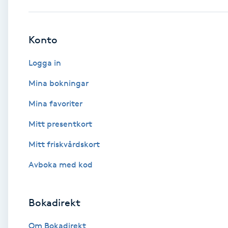
Babylights
Konto
Balayage
Logga in
Bambumassage
Mina bokningar
Mina favoriter
Barber
Mitt presentkort
Barnklippning
Mitt friskvårdskort
BIAB
Avboka med kod
Blowout
Bokadirekt
Bottenfärg
Om Bokadirekt