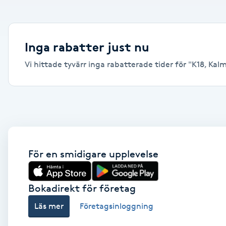
Alternativmedicin
Andningsmassage
Inga rabatter just nu
Vi hittade tyvärr inga rabatterade tider för "K18, Kalma
Ansiktslyft utan kirurgi
Aromamassage
Ashtanga Yoga
Ayurveda
För en smidigare upplevelse
Ayurvedisk Massage
Bokadirekt för företag
Läs mer
Företagsinloggning
Ansiktsbehandling djuprengörande
B