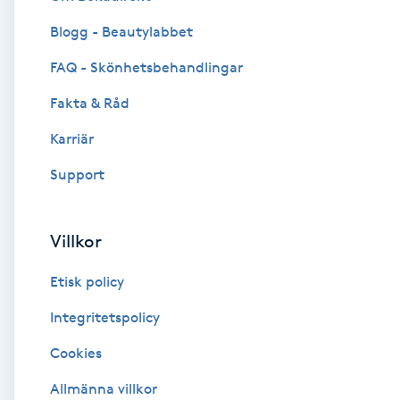
Blogg - Beautylabbet
Brynformning
FAQ - Skönhetsbehandlingar
Brynfärgning
Fakta & Råd
Brynplockning
Karriär
Support
Bröllopsuppsättning
C
Villkor
Celluliter
Etisk policy
Coachning
Integritetspolicy
Cookies
Color correction
Allmänna villkor