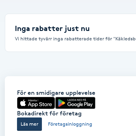
Alternativmedicin
Andningsmassage
Inga rabatter just nu
Vi hittade tyvärr inga rabatterade tider för "Käkledsbe
Ansiktslyft utan kirurgi
Aromamassage
Ashtanga Yoga
Ayurveda
För en smidigare upplevelse
Ayurvedisk Massage
Bokadirekt för företag
Läs mer
Företagsinloggning
Ansiktsbehandling djuprengörande
B