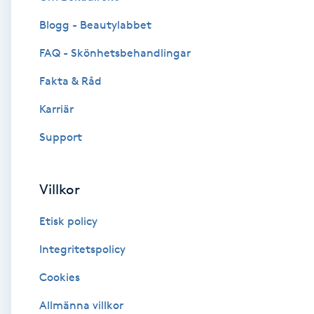
Blogg - Beautylabbet
Brynformning
FAQ - Skönhetsbehandlingar
Brynfärgning
Fakta & Råd
Brynplockning
Karriär
Support
Bröllopsuppsättning
C
Villkor
Celluliter
Etisk policy
Coachning
Integritetspolicy
Cookies
Color correction
Allmänna villkor