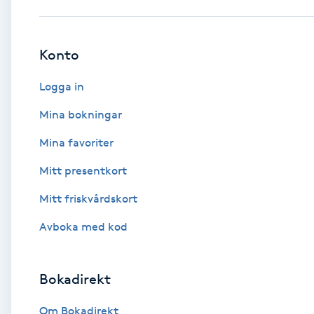
Babylights
Konto
Balayage
Logga in
Bambumassage
Mina bokningar
Mina favoriter
Barber
Mitt presentkort
Barnklippning
Mitt friskvårdskort
BIAB
Avboka med kod
Blowout
Bokadirekt
Bottenfärg
Om Bokadirekt