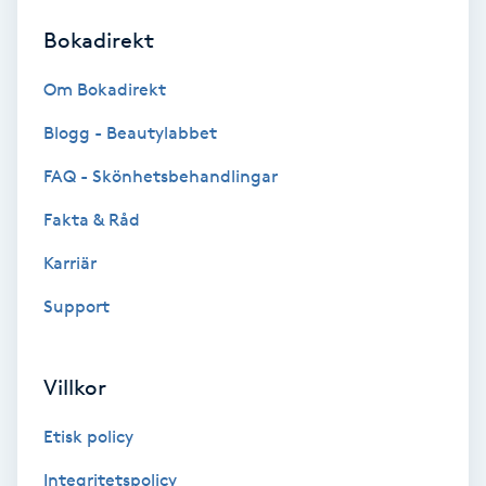
Bokadirekt
Brynformning
Om Bokadirekt
Brynfärgning
Blogg - Beautylabbet
Brynplockning
FAQ - Skönhetsbehandlingar
Fakta & Råd
Bröllopsuppsättning
C
Karriär
Support
Celluliter
Coachning
Villkor
Color correction
Etisk policy
Integritetspolicy