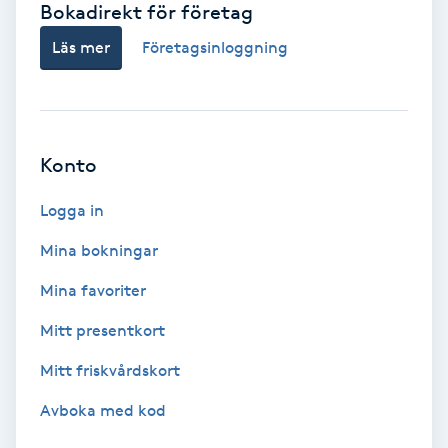
Bokadirekt för företag
Babylights
Läs mer
Företagsinloggning
Balayage
Bambumassage
Konto
Barber
Logga in
Mina bokningar
Barnklippning
Mina favoriter
BIAB
Mitt presentkort
Mitt friskvårdskort
Blowout
Avboka med kod
Bottenfärg