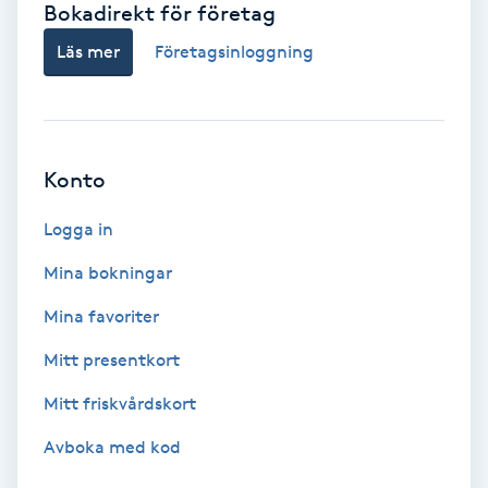
Bokadirekt för företag
Babylights
Läs mer
Företagsinloggning
Balayage
Bambumassage
Konto
Barber
Logga in
Mina bokningar
Barnklippning
Mina favoriter
BIAB
Mitt presentkort
Mitt friskvårdskort
Blowout
Avboka med kod
Bottenfärg