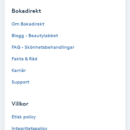
Bokadirekt
Brynformning
Om Bokadirekt
Brynfärgning
Blogg - Beautylabbet
Brynplockning
FAQ - Skönhetsbehandlingar
Fakta & Råd
Bröllopsuppsättning
C
Karriär
Support
Celluliter
Coachning
Villkor
Color correction
Etisk policy
Integritetspolicy