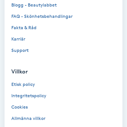
Cryoterapi
Blogg - Beautylabbet
D
FAQ - Skönhetsbehandlingar
Damklippning
Fakta & Råd
Karriär
Dermapen
Support
Diamantslipning
E
Villkor
Enzympeeling
Etisk policy
Extensions
Integritetspolicy
Cookies
Extensions borttagning
Allmänna villkor
Eyeliner-tatuering