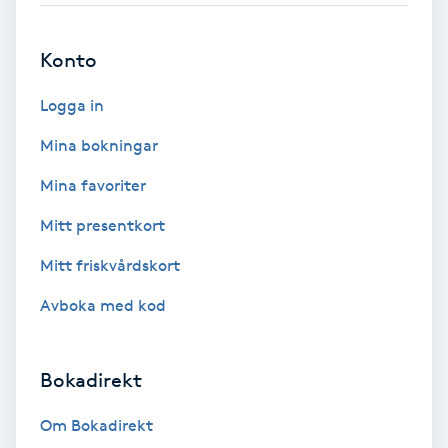
Brynformning
Konto
Brynfärgning
Logga in
Mina bokningar
Brynplockning
Mina favoriter
Bröllopsuppsättning
Mitt presentkort
C
Mitt friskvårdskort
Celluliter
Avboka med kod
Coachning
Bokadirekt
Color correction
Om Bokadirekt