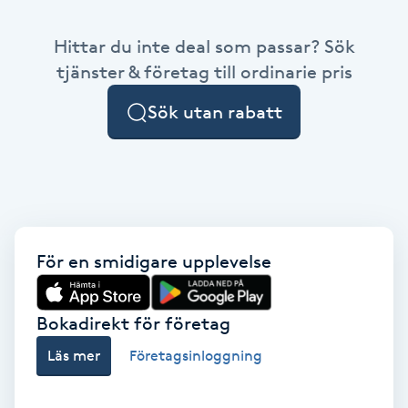
Babylights
Hittar du inte deal som passar? Sök
tjänster & företag till ordinarie pris
Balayage
Sök utan rabatt
Bambumassage
Barber
Barnklippning
För en smidigare upplevelse
BIAB
Bokadirekt för företag
Blowout
Läs mer
Företagsinloggning
Bottenfärg