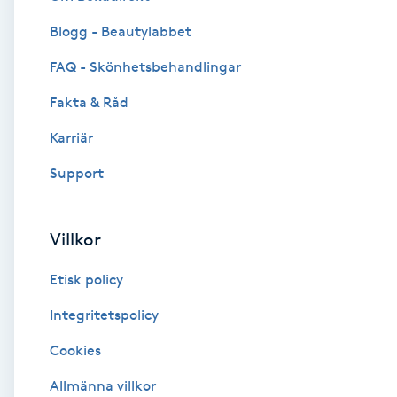
Blogg - Beautylabbet
Brynformning
FAQ - Skönhetsbehandlingar
Brynfärgning
Fakta & Råd
Brynplockning
Karriär
Support
Bröllopsuppsättning
C
Villkor
Celluliter
Etisk policy
Coachning
Integritetspolicy
Cookies
Color correction
Allmänna villkor