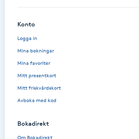
Babylights
Konto
Balayage
Logga in
Bambumassage
Mina bokningar
Mina favoriter
Barber
Mitt presentkort
Barnklippning
Mitt friskvårdskort
BIAB
Avboka med kod
Blowout
Bokadirekt
Bottenfärg
Om Bokadirekt