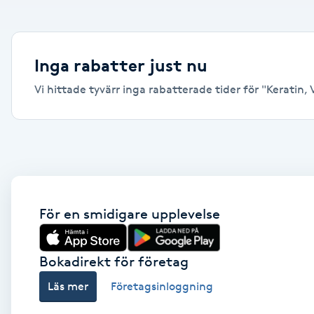
Alternativmedicin
Andningsmassage
Inga rabatter just nu
Vi hittade tyvärr inga rabatterade tider för "Keratin, V
Ansiktslyft utan kirurgi
Aromamassage
Ashtanga Yoga
Ayurveda
För en smidigare upplevelse
Ayurvedisk Massage
Bokadirekt för företag
Läs mer
Företagsinloggning
Ansiktsbehandling djuprengörande
B