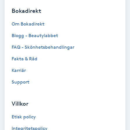
Bokadirekt
Brynformning
Om Bokadirekt
Brynfärgning
Blogg - Beautylabbet
Brynplockning
FAQ - Skönhetsbehandlingar
Fakta & Råd
Bröllopsuppsättning
C
Karriär
Support
Celluliter
Coachning
Villkor
Color correction
Etisk policy
Integritetspolicy