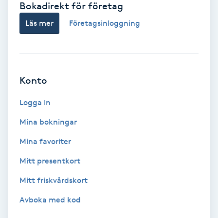
Bokadirekt för företag
Babylights
Läs mer
Företagsinloggning
Balayage
Bambumassage
Konto
Barber
Logga in
Mina bokningar
Barnklippning
Mina favoriter
BIAB
Mitt presentkort
Mitt friskvårdskort
Blowout
Avboka med kod
Bottenfärg