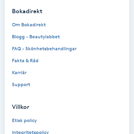
Bokadirekt
Brynformning
Om Bokadirekt
Brynfärgning
Blogg - Beautylabbet
Brynplockning
FAQ - Skönhetsbehandlingar
Fakta & Råd
Bröllopsuppsättning
C
Karriär
Support
Celluliter
Coachning
Villkor
Color correction
Etisk policy
Integritetspolicy