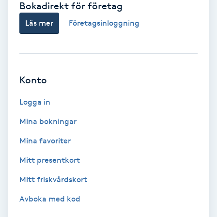
Bokadirekt för företag
Babylights
Läs mer
Företagsinloggning
Balayage
Bambumassage
Konto
Barber
Logga in
Mina bokningar
Barnklippning
Mina favoriter
BIAB
Mitt presentkort
Mitt friskvårdskort
Blowout
Avboka med kod
Bottenfärg