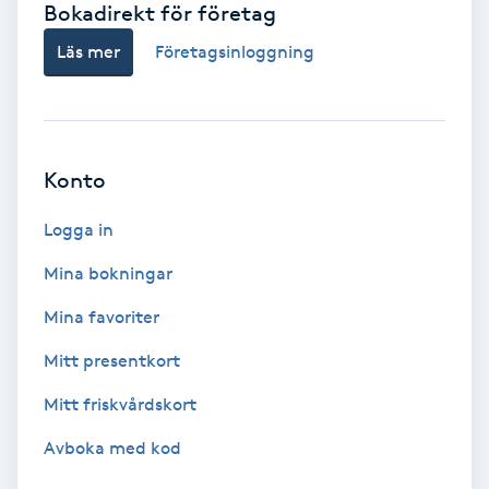
Bokadirekt för företag
Babylights
Läs mer
Företagsinloggning
Balayage
Bambumassage
Konto
Barber
Logga in
Mina bokningar
Barnklippning
Mina favoriter
BIAB
Mitt presentkort
Mitt friskvårdskort
Blowout
Avboka med kod
Bottenfärg