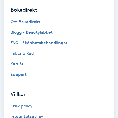
Bokadirekt
Brynformning
Om Bokadirekt
Brynfärgning
Blogg - Beautylabbet
Brynplockning
FAQ - Skönhetsbehandlingar
Fakta & Råd
Bröllopsuppsättning
C
Karriär
Support
Celluliter
Coachning
Villkor
Color correction
Etisk policy
Integritetspolicy