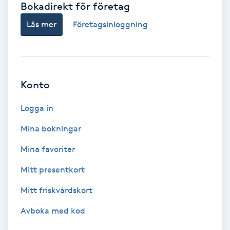
Bokadirekt för företag
Babylights
Läs mer
Företagsinloggning
Balayage
Bambumassage
Konto
Barber
Logga in
Mina bokningar
Barnklippning
Mina favoriter
BIAB
Mitt presentkort
Mitt friskvårdskort
Blowout
Avboka med kod
Bottenfärg