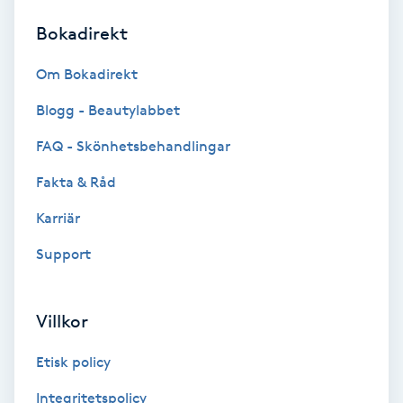
Bokadirekt
Brynformning
Om Bokadirekt
Brynfärgning
Blogg - Beautylabbet
Brynplockning
FAQ - Skönhetsbehandlingar
Fakta & Råd
Bröllopsuppsättning
C
Karriär
Support
Celluliter
Coachning
Villkor
Color correction
Etisk policy
Integritetspolicy