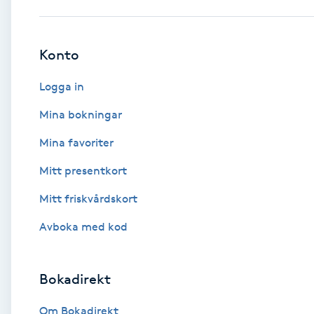
Babylights
Konto
Balayage
Logga in
Bambumassage
Mina bokningar
Mina favoriter
Barber
Mitt presentkort
Barnklippning
Mitt friskvårdskort
BIAB
Avboka med kod
Blowout
Bokadirekt
Bottenfärg
Om Bokadirekt