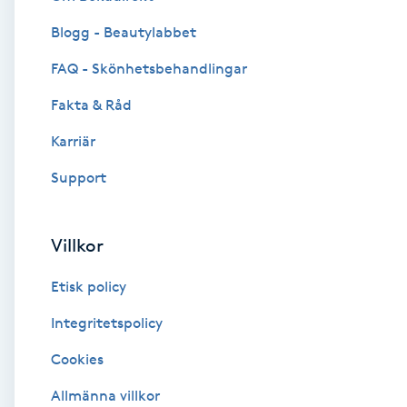
Blogg - Beautylabbet
Brynformning
FAQ - Skönhetsbehandlingar
Brynfärgning
Fakta & Råd
Brynplockning
Karriär
Support
Bröllopsuppsättning
C
Villkor
Celluliter
Etisk policy
Coachning
Integritetspolicy
Cookies
Color correction
Allmänna villkor