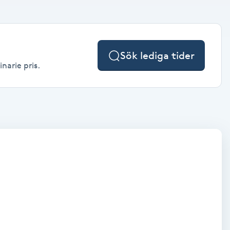
Sök lediga tider
narie pris.