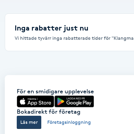
Alternativmedicin
Andningsmassage
Inga rabatter just nu
Vi hittade tyvärr inga rabatterade tider för "Klangmass
Ansiktslyft utan kirurgi
Aromamassage
Ashtanga Yoga
Ayurveda
För en smidigare upplevelse
Ayurvedisk Massage
Bokadirekt för företag
Läs mer
Företagsinloggning
Ansiktsbehandling djuprengörande
B