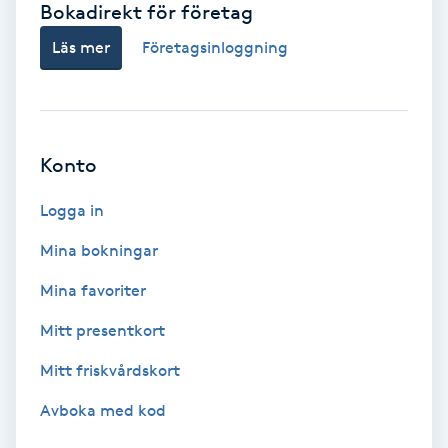
Bokadirekt för företag
Babylights
Läs mer
Företagsinloggning
Balayage
Bambumassage
Konto
Barber
Logga in
Mina bokningar
Barnklippning
Mina favoriter
BIAB
Mitt presentkort
Mitt friskvårdskort
Blowout
Avboka med kod
Bottenfärg