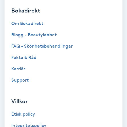
Bokadirekt
Brynformning
Om Bokadirekt
Brynfärgning
Blogg - Beautylabbet
Brynplockning
FAQ - Skönhetsbehandlingar
Fakta & Råd
Bröllopsuppsättning
C
Karriär
Support
Celluliter
Coachning
Villkor
Color correction
Etisk policy
Integritetspolicy