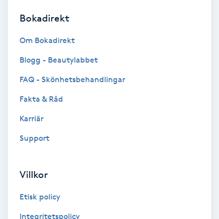
Bokadirekt
Brynformning
Om Bokadirekt
Brynfärgning
Blogg - Beautylabbet
Brynplockning
FAQ - Skönhetsbehandlingar
Fakta & Råd
Bröllopsuppsättning
C
Karriär
Support
Celluliter
Coachning
Villkor
Color correction
Etisk policy
Integritetspolicy