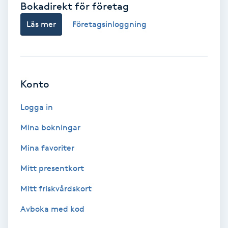
Bokadirekt för företag
Babylights
Läs mer
Företagsinloggning
Balayage
Bambumassage
Konto
Barber
Logga in
Mina bokningar
Barnklippning
Mina favoriter
BIAB
Mitt presentkort
Mitt friskvårdskort
Blowout
Avboka med kod
Bottenfärg