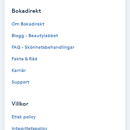
Bokadirekt
Brynformning
Om Bokadirekt
Brynfärgning
Blogg - Beautylabbet
Brynplockning
FAQ - Skönhetsbehandlingar
Fakta & Råd
Bröllopsuppsättning
C
Karriär
Support
Celluliter
Coachning
Villkor
Color correction
Etisk policy
Integritetspolicy