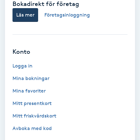
Bokadirekt för företag
Babylights
Läs mer
Företagsinloggning
Balayage
Bambumassage
Konto
Barber
Logga in
Mina bokningar
Barnklippning
Mina favoriter
BIAB
Mitt presentkort
Mitt friskvårdskort
Blowout
Avboka med kod
Bottenfärg