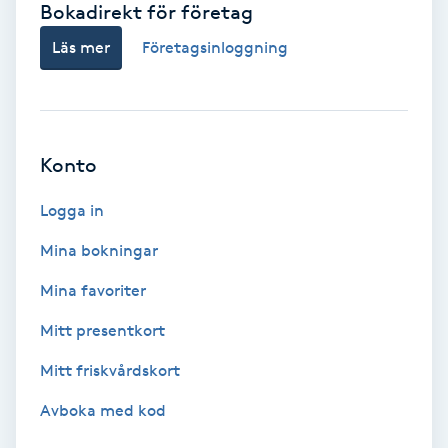
Bokadirekt för företag
Babylights
Läs mer
Företagsinloggning
Balayage
Bambumassage
Konto
Barber
Logga in
Mina bokningar
Barnklippning
Mina favoriter
BIAB
Mitt presentkort
Mitt friskvårdskort
Blowout
Avboka med kod
Bottenfärg