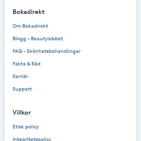
Bokadirekt
Brynformning
Om Bokadirekt
Brynfärgning
Blogg - Beautylabbet
Brynplockning
FAQ - Skönhetsbehandlingar
Fakta & Råd
Bröllopsuppsättning
C
Karriär
Support
Celluliter
Coachning
Villkor
Color correction
Etisk policy
Integritetspolicy