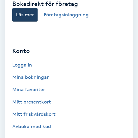
Bokadirekt för företag
Babylights
Läs mer
Företagsinloggning
Balayage
Bambumassage
Konto
Barber
Logga in
Mina bokningar
Barnklippning
Mina favoriter
BIAB
Mitt presentkort
Mitt friskvårdskort
Blowout
Avboka med kod
Bottenfärg