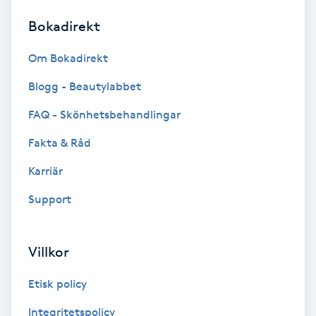
Bokadirekt
Brynformning
Om Bokadirekt
Brynfärgning
Blogg - Beautylabbet
Brynplockning
FAQ - Skönhetsbehandlingar
Fakta & Råd
Bröllopsuppsättning
C
Karriär
Support
Celluliter
Coachning
Villkor
Color correction
Etisk policy
Integritetspolicy