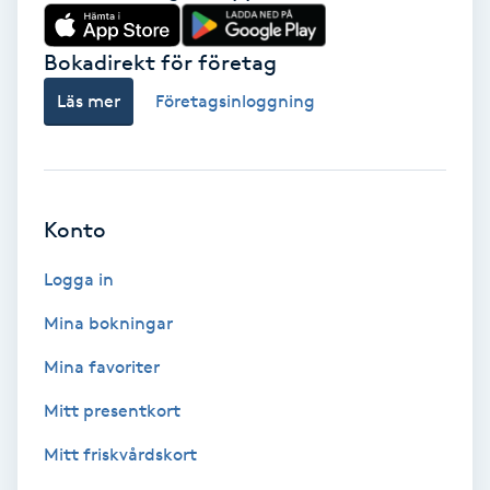
Babylights
Bokadirekt för företag
Balayage
Läs mer
Företagsinloggning
Bambumassage
Barber
Konto
Logga in
Barnklippning
Mina bokningar
BIAB
Mina favoriter
Blowout
Mitt presentkort
Mitt friskvårdskort
Bottenfärg