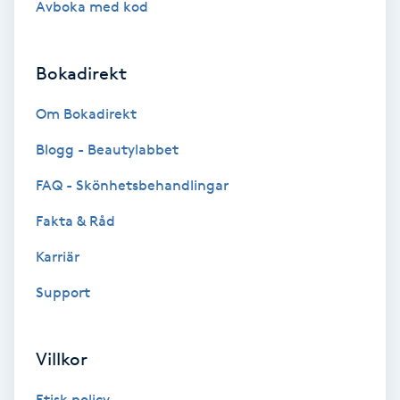
Avboka med kod
Brynformning
Bokadirekt
Brynfärgning
Om Bokadirekt
Brynplockning
Blogg - Beautylabbet
Bröllopsuppsättning
FAQ - Skönhetsbehandlingar
C
Fakta & Råd
Celluliter
Karriär
Support
Coachning
Color correction
Villkor
Etisk policy