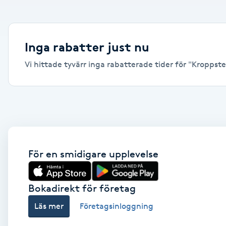
Alternativmedicin
Andningsmassage
Inga rabatter just nu
Vi hittade tyvärr inga rabatterade tider för "Kroppster
Ansiktslyft utan kirurgi
Aromamassage
Ashtanga Yoga
Ayurveda
För en smidigare upplevelse
Ayurvedisk Massage
Bokadirekt för företag
Läs mer
Företagsinloggning
Ansiktsbehandling djuprengörande
B