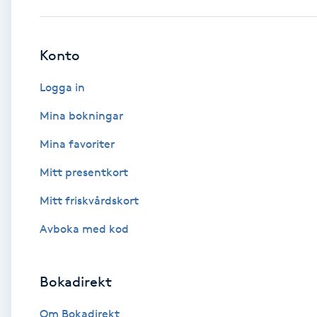
Babylights
Konto
Balayage
Logga in
Bambumassage
Mina bokningar
Mina favoriter
Barber
Mitt presentkort
Barnklippning
Mitt friskvårdskort
BIAB
Avboka med kod
Blowout
Bokadirekt
Bottenfärg
Om Bokadirekt