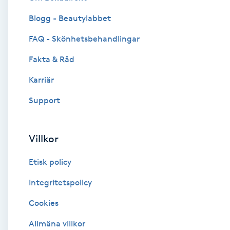
Blogg - Beautylabbet
Brynformning
FAQ - Skönhetsbehandlingar
Brynfärgning
Fakta & Råd
Brynplockning
Karriär
Support
Bröllopsuppsättning
C
Villkor
Celluliter
Etisk policy
Coachning
Integritetspolicy
Cookies
Color correction
Allmäna villkor