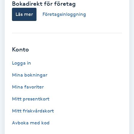
Bokadirekt för företag
Babylights
Läs mer
Företagsinloggning
Balayage
Bambumassage
Konto
Barber
Logga in
Mina bokningar
Barnklippning
Mina favoriter
BIAB
Mitt presentkort
Mitt friskvårdskort
Blowout
Avboka med kod
Bottenfärg