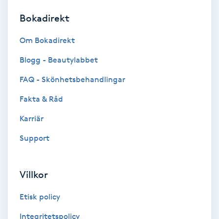
Bokadirekt
Brynformning
Om Bokadirekt
Brynfärgning
Blogg - Beautylabbet
Brynplockning
FAQ - Skönhetsbehandlingar
Fakta & Råd
Bröllopsuppsättning
C
Karriär
Support
Celluliter
Coachning
Villkor
Color correction
Etisk policy
Integritetspolicy