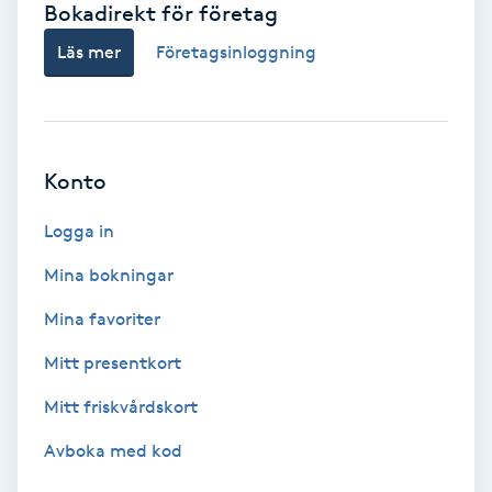
Bokadirekt för företag
Babylights
Läs mer
Företagsinloggning
Balayage
Bambumassage
Konto
Barber
Logga in
Mina bokningar
Barnklippning
Mina favoriter
BIAB
Mitt presentkort
Mitt friskvårdskort
Blowout
Avboka med kod
Bottenfärg