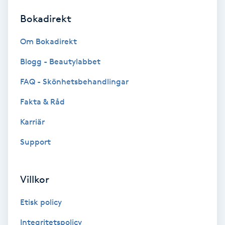
Bokadirekt
Brynformning
Om Bokadirekt
Brynfärgning
Blogg - Beautylabbet
Brynplockning
FAQ - Skönhetsbehandlingar
Fakta & Råd
Bröllopsuppsättning
C
Karriär
Support
Celluliter
Coachning
Villkor
Color correction
Etisk policy
Integritetspolicy