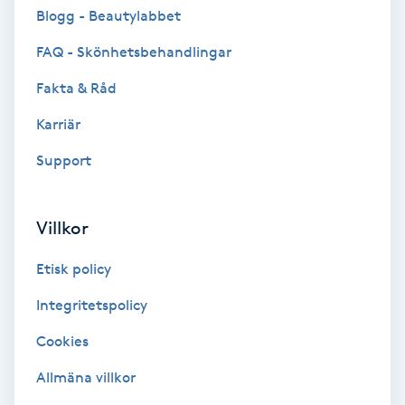
Cryoterapi
Blogg - Beautylabbet
D
FAQ - Skönhetsbehandlingar
Damklippning
Fakta & Råd
Karriär
Dermapen
Support
Diamantslipning
E
Villkor
Enzympeeling
Etisk policy
Extensions
Integritetspolicy
Cookies
Extensions borttagning
Allmäna villkor
Eyeliner-tatuering