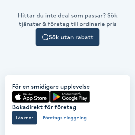
Babylights
Hittar du inte deal som passar? Sök
tjänster & företag till ordinarie pris
Balayage
Sök utan rabatt
Bambumassage
Barber
Barnklippning
För en smidigare upplevelse
BIAB
Bokadirekt för företag
Blowout
Läs mer
Företagsinloggning
Bottenfärg