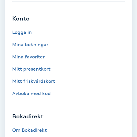
Brynformning
Konto
Brynfärgning
Logga in
Mina bokningar
Brynplockning
Mina favoriter
Bröllopsuppsättning
Mitt presentkort
C
Mitt friskvårdskort
Celluliter
Avboka med kod
Coachning
Bokadirekt
Color correction
Om Bokadirekt