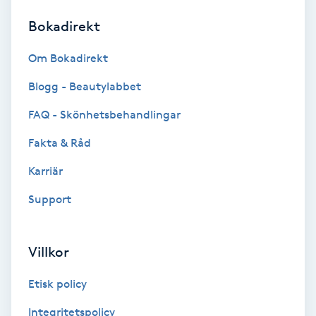
Bokadirekt
Brynformning
Om Bokadirekt
Brynfärgning
Blogg - Beautylabbet
Brynplockning
FAQ - Skönhetsbehandlingar
Fakta & Råd
Bröllopsuppsättning
C
Karriär
Support
Celluliter
Coachning
Villkor
Color correction
Etisk policy
Integritetspolicy