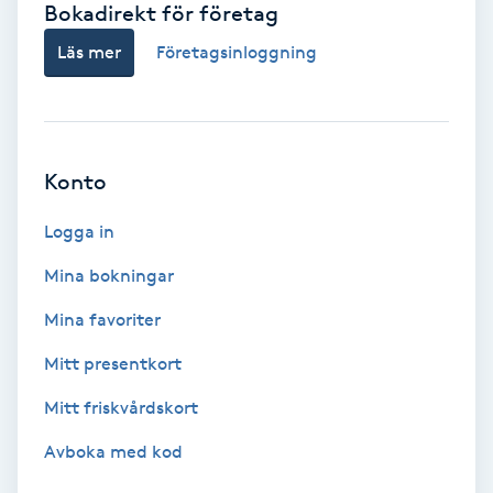
Bokadirekt för företag
Babylights
Läs mer
Företagsinloggning
Balayage
Bambumassage
Konto
Barber
Logga in
Mina bokningar
Barnklippning
Mina favoriter
BIAB
Mitt presentkort
Mitt friskvårdskort
Blowout
Avboka med kod
Bottenfärg