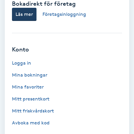
Bokadirekt för företag
Babylights
Läs mer
Företagsinloggning
Balayage
Bambumassage
Konto
Barber
Logga in
Mina bokningar
Barnklippning
Mina favoriter
BIAB
Mitt presentkort
Mitt friskvårdskort
Blowout
Avboka med kod
Bottenfärg