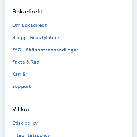
Bokadirekt
Brynformning
Om Bokadirekt
Brynfärgning
Blogg - Beautylabbet
Brynplockning
FAQ - Skönhetsbehandlingar
Fakta & Råd
Bröllopsuppsättning
C
Karriär
Support
Celluliter
Coachning
Villkor
Color correction
Etisk policy
Integritetspolicy