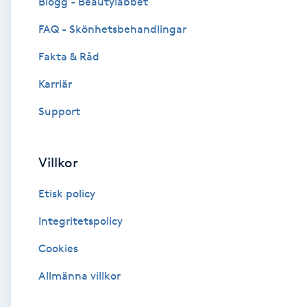
Blogg - Beautylabbet
Cryoterapi
FAQ - Skönhetsbehandlingar
D
Fakta & Råd
Damklippning
Karriär
Dermapen
Support
Diamantslipning
Villkor
E
Etisk policy
Enzympeeling
Integritetspolicy
Extensions
Cookies
Extensions borttagning
Allmänna villkor