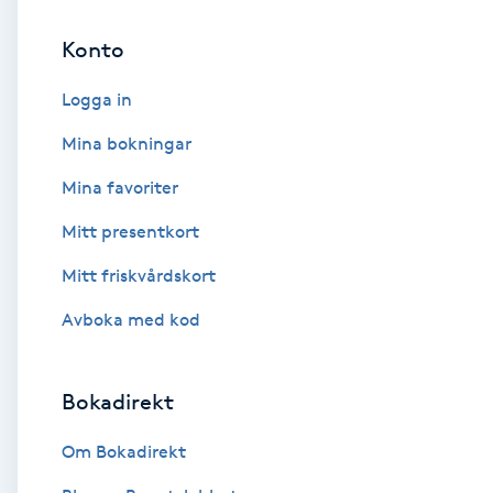
Konto
Brynformning
Logga in
Brynfärgning
Mina bokningar
Brynplockning
Mina favoriter
Mitt presentkort
Bröllopsuppsättning
C
Mitt friskvårdskort
Avboka med kod
Celluliter
Coachning
Bokadirekt
Color correction
Om Bokadirekt