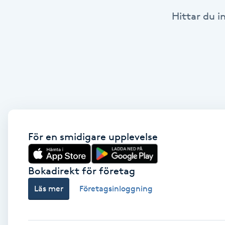
Hittar du i
Babylights
Balayage
Bambumassage
Barber
Barnklippning
För en smidigare upplevelse
BIAB
Bokadirekt för företag
Läs mer
Företagsinloggning
Blowout
Bottenfärg