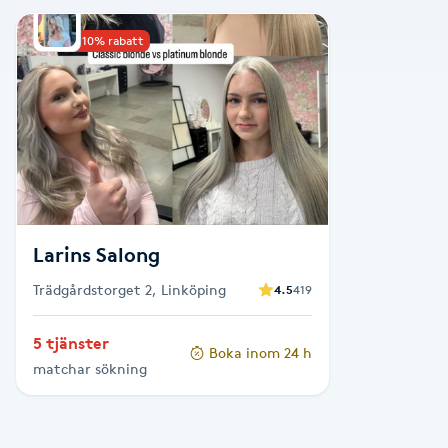
Alternativmedicin
Upp till 10% rabatt
Andningsmassage
Ansiktslyft utan kirurgi
Aromamassage
Ashtanga Yoga
Larins Salong
Trädgårdstorget 2, Linköping
4.5
419
Ayurveda
5 tjänster
Boka inom 24 h
Ayurvedisk Massage
matchar sökning
Ansiktsbehandling djuprengörande
B