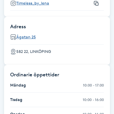
Timeless_by_lena
F
Face framing
Adress
Faceliftmassage
Ågatan 25
Fet hårbotten
582 22, LINKÖPING
Fettreducering
Ordinarie öppettider
Fibromassage
Måndag
10:00 - 17:00
Fillers
Tisdag
10:00 - 16:00
Fotmassage