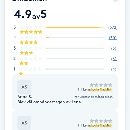
4.9
5
Babylights
av
Balayage
5
(
572
)
4
(
30
)
Bambumassage
3
(
5
)
2
(
3
)
Barber
1
(
4
)
Barnklippning
AS
till
Lena Izgin Bandick
BIAB
Anna S.
för ungefär en månad sedan
Blev väl omhändertagen av Lena
Blowout
AS
Bottenfärg
till
Lena Izgin Bandick