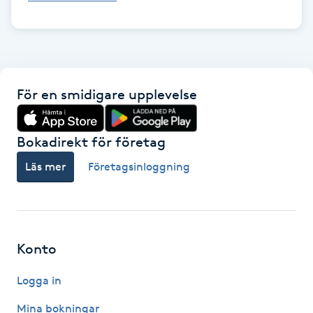
Föning
G
Gel naglar
För en smidigare upplevelse
Gelenaglar
Bokadirekt för företag
Gellack
Läs mer
Företagsinloggning
Gellack med förstärkning
Gravidmassage
Konto
Gravidyoga
Logga in
Gruppträning
Mina bokningar