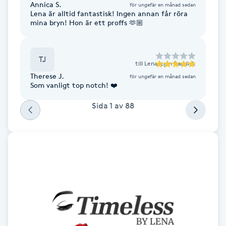
Annica S.
för ungefär en månad sedan
Lena är alltid fantastisk! Ingen annan får röra
Brynformning
mina bryn! Hon är ett proffs 🫶🏼
Brynfärgning
TJ
till
Lena Izgin Bandick
Brynplockning
Therese J.
för ungefär en månad sedan
Som vanligt top notch! ❤️
Bröllopsuppsättning
Sida
1
av
88
C
Celluliter
Coachning
Color correction