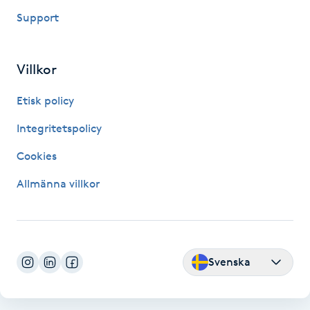
Hot Stone Massage
Support
Hot yoga
Villkor
Hudföryngring
Etisk policy
Huduppstramning
Integritetspolicy
Cookies
Hudvård
Allmänna villkor
Hyaluronsyra
Hyperhidros
Svenska
Hypnos