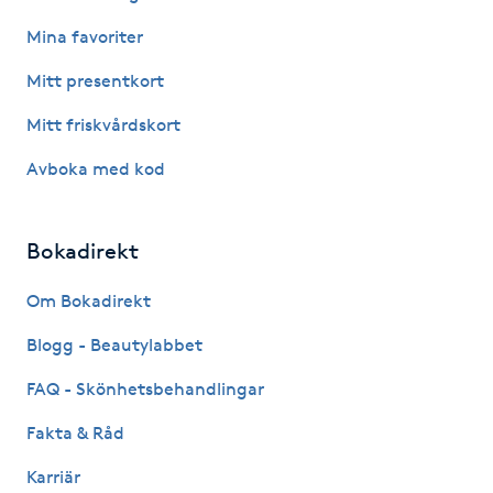
Mina favoriter
Gua Sha-massage
Mitt presentkort
H
Mitt friskvårdskort
Hatha Yoga
Avboka med kod
Headspa
Bokadirekt
Healing
Om Bokadirekt
Herrklippning
Blogg - Beautylabbet
HIFU
FAQ - Skönhetsbehandlingar
Fakta & Råd
Hollywood Peel
Karriär