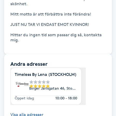
skönhet.

Fransk manikyr
Mitt motto är att förbättra inte förändra! 

Fransrengöring
JUST NU TAR VI ENDAST EMOT KVINNOR!

Frekvensterapi
Hittar du ingen tid som passar dig så, kontakta 
mig.

Friskvård
Andra adresser
Friskvårdsmassage
Timeless By Lena (STOCKHOLM)
Frisör
Birger Jarlsgatan 46, Stockholm
Funktionsanalys
Öppet idag
10:00 - 18:00
Färgning
Visa alla adresser