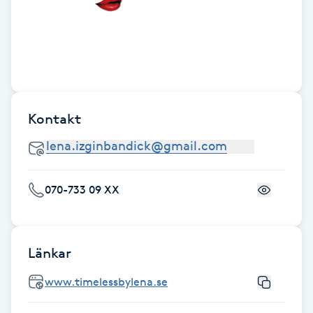
Cryoterapi
D
Damklippning
Dermapen
Kontakt
Diamantslipning
E
070-733 09 XX
Enzympeeling
Extensions
Länkar
Extensions borttagning
www.timelessbylena.se
Eyeliner-tatuering