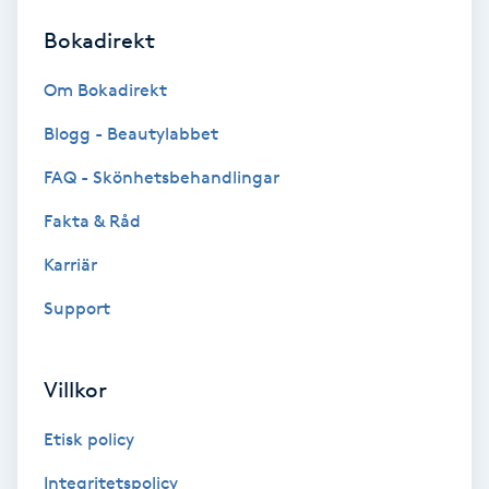
Bokadirekt
Brynformning
Om Bokadirekt
Brynfärgning
Blogg - Beautylabbet
Brynplockning
FAQ - Skönhetsbehandlingar
Fakta & Råd
Bröllopsuppsättning
C
Karriär
Support
Celluliter
Coachning
Villkor
Color correction
Etisk policy
Integritetspolicy