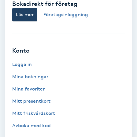
Bokadirekt för företag
Babylights
Läs mer
Företagsinloggning
Balayage
Bambumassage
Konto
Barber
Logga in
Mina bokningar
Barnklippning
Mina favoriter
BIAB
Mitt presentkort
Mitt friskvårdskort
Blowout
Avboka med kod
Bottenfärg