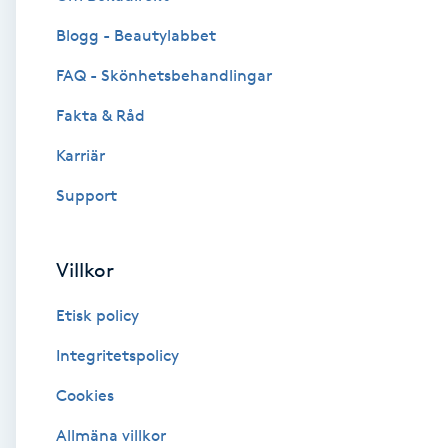
Blogg - Beautylabbet
Brynformning
FAQ - Skönhetsbehandlingar
Brynfärgning
Fakta & Råd
Brynplockning
Karriär
Support
Bröllopsuppsättning
C
Villkor
Celluliter
Etisk policy
Coachning
Integritetspolicy
Cookies
Color correction
Allmäna villkor