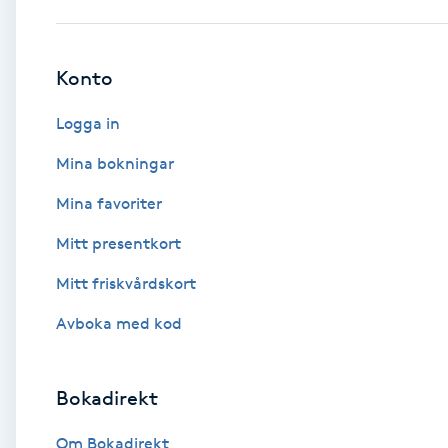
Babylights
Konto
Balayage
Logga in
Bambumassage
Mina bokningar
Mina favoriter
Barber
Mitt presentkort
Barnklippning
Mitt friskvårdskort
BIAB
Avboka med kod
Blowout
Bokadirekt
Bottenfärg
Om Bokadirekt