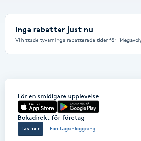
Alternativmedicin
Andningsmassage
Inga rabatter just nu
Vi hittade tyvärr inga rabatterade tider för "Megavolym
Ansiktslyft utan kirurgi
Aromamassage
Ashtanga Yoga
Ayurveda
För en smidigare upplevelse
Ayurvedisk Massage
Bokadirekt för företag
Läs mer
Företagsinloggning
Ansiktsbehandling djuprengörande
B