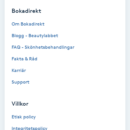
Bokadirekt
Brynformning
Om Bokadirekt
Brynfärgning
Blogg - Beautylabbet
Brynplockning
FAQ - Skönhetsbehandlingar
Fakta & Råd
Bröllopsuppsättning
C
Karriär
Support
Celluliter
Coachning
Villkor
Color correction
Etisk policy
Integritetspolicy