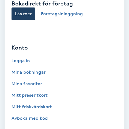
Bokadirekt för företag
Babylights
Läs mer
Företagsinloggning
Balayage
Bambumassage
Konto
Barber
Logga in
Mina bokningar
Barnklippning
Mina favoriter
BIAB
Mitt presentkort
Mitt friskvårdskort
Blowout
Avboka med kod
Bottenfärg