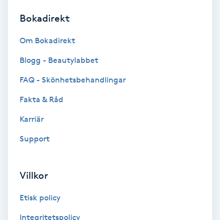
Bokadirekt
Brynformning
Om Bokadirekt
Brynfärgning
Blogg - Beautylabbet
Brynplockning
FAQ - Skönhetsbehandlingar
Fakta & Råd
Bröllopsuppsättning
C
Karriär
Support
Celluliter
Coachning
Villkor
Color correction
Etisk policy
Integritetspolicy