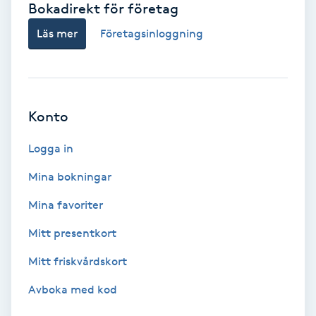
Bokadirekt för företag
Babylights
Läs mer
Företagsinloggning
Balayage
Bambumassage
Konto
Barber
Logga in
Mina bokningar
Barnklippning
Mina favoriter
BIAB
Mitt presentkort
Mitt friskvårdskort
Blowout
Avboka med kod
Bottenfärg