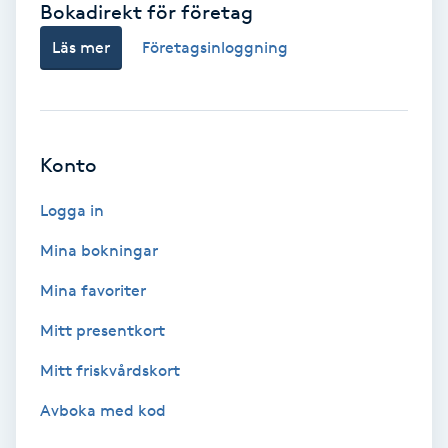
Bokadirekt för företag
Babylights
Läs mer
Företagsinloggning
Balayage
Bambumassage
Konto
Barber
Logga in
Mina bokningar
Barnklippning
Mina favoriter
BIAB
Mitt presentkort
Mitt friskvårdskort
Blowout
Avboka med kod
Bottenfärg