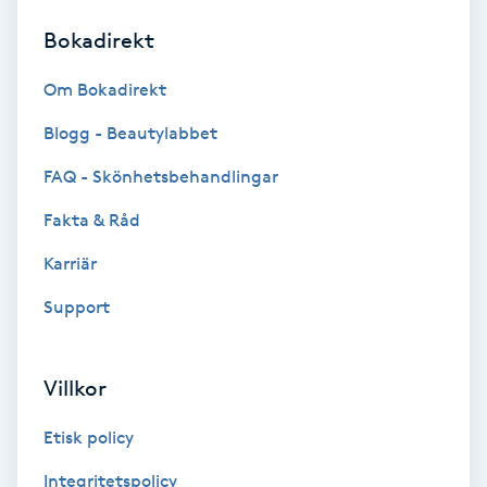
Bokadirekt
Brynformning
Om Bokadirekt
Brynfärgning
Blogg - Beautylabbet
Brynplockning
FAQ - Skönhetsbehandlingar
Fakta & Råd
Bröllopsuppsättning
C
Karriär
Support
Celluliter
Coachning
Villkor
Color correction
Etisk policy
Integritetspolicy