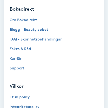
Bokadirekt
Brynformning
Om Bokadirekt
Brynfärgning
Blogg - Beautylabbet
Brynplockning
FAQ - Skönhetsbehandlingar
Fakta & Råd
Bröllopsuppsättning
C
Karriär
Support
Celluliter
Coachning
Villkor
Color correction
Etisk policy
Integritetspolicy