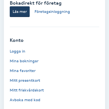
Bokadirekt för företag
Babylights
Läs mer
Företagsinloggning
Balayage
Bambumassage
Konto
Barber
Logga in
Mina bokningar
Barnklippning
Mina favoriter
BIAB
Mitt presentkort
Mitt friskvårdskort
Blowout
Avboka med kod
Bottenfärg